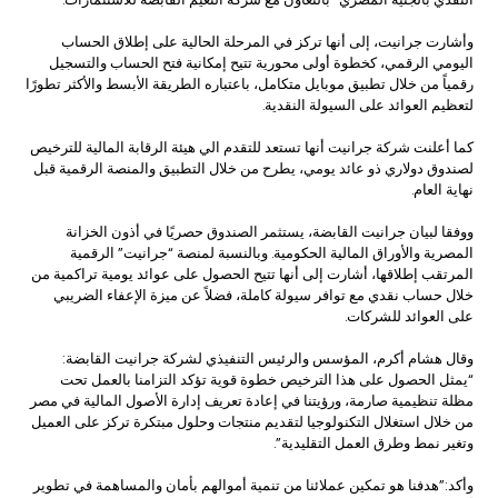
وأشارت جرانيت، إلى أنها تركز في المرحلة الحالية على إطلاق الحساب
اليومي الرقمي، كخطوة أولى محورية تتيح إمكانية فتح الحساب والتسجيل
رقمياً من خلال تطبيق موبايل متكامل، باعتباره الطريقة الأبسط والأكثر تطورًا
لتعظيم العوائد على السيولة النقدية.
كما أعلنت شركة جرانيت أنها تستعد للتقدم الي هيئة الرقابة المالية للترخيص
لصندوق دولاري ذو عائد يومي، يطرح من خلال التطبيق والمنصة الرقمية قبل
نهاية العام.
ووفقا لبيان جرانيت القابضة، يستثمر الصندوق حصريًا في أذون الخزانة
المصرية والأوراق المالية الحكومية. وبالنسبة لمنصة “جرانيت” الرقمية
المرتقب إطلاقها، أشارت إلى أنها تتيح الحصول على عوائد يومية تراكمية من
خلال حساب نقدي مع توافر سيولة كاملة، فضلاً عن ميزة الإعفاء الضريبي
على العوائد للشركات.
وقال هشام أكرم، المؤسس والرئيس التنفيذي لشركة جرانيت القابضة:
“يمثل الحصول على هذا الترخيص خطوة قوية تؤكد التزامنا بالعمل تحت
مظلة تنظيمية صارمة، ورؤيتنا في إعادة تعريف إدارة الأصول المالية في مصر
من خلال استغلال التكنولوجيا لتقديم منتجات وحلول مبتكرة تركز على العميل
وتغير نمط وطرق العمل التقليدية”.
وأكد:”هدفنا هو تمكين عملائنا من تنمية أموالهم بأمان والمساهمة في تطوير