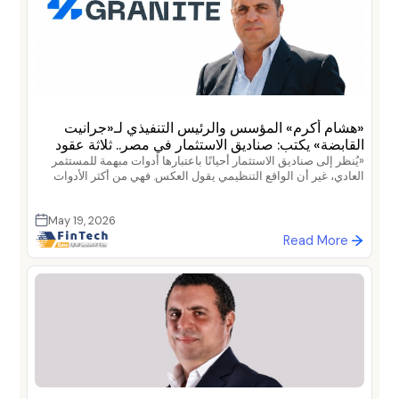
«هشام أكرم» المؤسس والرئيس التنفيذي لـ«جرانيت
القابضة» يكتب: صناديق الاستثمار في مصر.. ثلاثة عقود
من الحماية المؤسسية للمدخر
«يُنظر إلى صناديق الاستثمار أحيانًا باعتبارها أدوات مبهمة للمستثمر
العادي، غير أن الواقع التنظيمي يقول العكس. فهي من أكثر الأدوات
المالية تنظيمًا وحمايةً في السوق المصري بفضل إطار تشريعي يمتد
لأكثر من ثلاثة عقود من التطور المستمر، يجعلها من بين أكثر أدوات
May 19, 2026
الادخار و الاستثمار أمانًا و تنظيماً المتاحة اليوم»
Read More