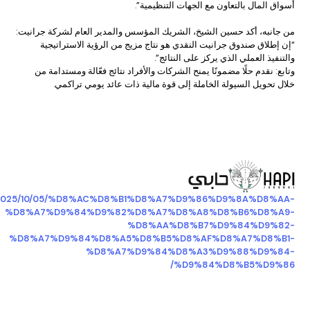
أسواق المال بالتعاون مع الجهات التنظيمية”.
من جانبه، أكد حسين الشيخ، الشريك المؤسس والمدير العام لشركة جرانيت:
“إن إطلاق صندوق جرانيت النقدي هو نتاج مزيج من الرؤية الاستراتيجية
والتنفيذ العملي الذي يركز على النتائج”.
وتابع: نقدم حلًا مضمونًا يمنح الشركات والأفراد نتائج فعّالة ومستدامة من
خلال تحويل السيولة الخاملة إلى قوة مالية ذات عائد يومي تراكمي.
.com/2025/10/05/%D8%AC%D8%B1%D8%A7%D9%86%D9%8A%D8%AA-
%D8%A7%D9%84%D9%82%D8%A7%D8%A8%D8%B6%D8%A9-
%D8%AA%D8%B7%D9%84%D9%82-
%D8%A7%D9%84%D8%A5%D8%B5%D8%AF%D8%A7%D8%B1-
%D8%A7%D9%84%D8%A3%D9%88%D9%84-
%D9%84%D8%B5%D9%86/