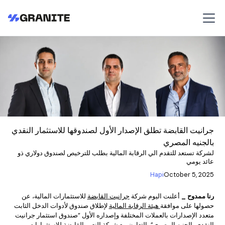
جرانيت القابضة تطلق الإصدار الأول لصندوقها للاستثمار النقدي
بالجنيه المصري
لشركة تستعد للتقدم الي الرقابة المالية بطلب للترخيص لصندوق دولاري ذو
عائد يومي
Hapi
October 5, 2025
رنا ممدوح _
أعلنت اليوم شركة
جرانيت القابضة
للاستثمارات المالية، عن
حصولها على موافقة
هيئة الرقابة المالية
لإطلاق صندوق لأدوات الدخل الثابت
متعدد الإصدارات بالعملات المختلفة وإصداره الأول “صندوق استثمار جرانيت
النقدي بالجنيه المصري” بالتعاون مع شركة النعيم القابضة للاستثمارات.