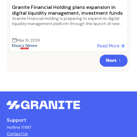
Granite Financial Holding plans expansion in
digital liquidity management, investment funds
Granite Financial Holding is preparing to expand its digital
liquidity management platform through the launch of new
investment products and treasury management solutions
targeting both individuals and corporates, as the company
seeks to strengthen its position within Egypt’s rapidly
May 10, 2026
evolving fintech sector.
Read More
Next
Support
Hotline 17887
Contact Us